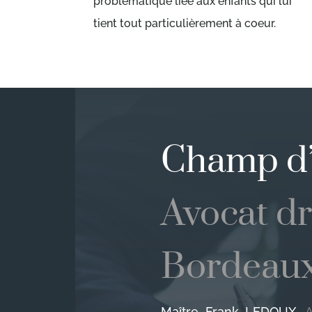
problématique liée aux enfants qui lui
tient tout particulièrement à coeur.
Champ d’
Avocat dr
Bordeau
Maître Frank LEDOUX,
A