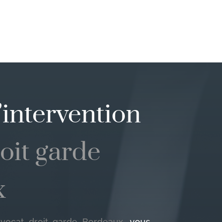
intervention
oit garde
x
vocat droit garde Bordeaux
, vous