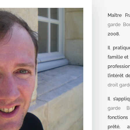
Maître 
garde Bo
2008.
Il pratiq
famille et
professio
l’intérêt
droit gar
Il s’appli
garde B
fonction
prêté, a