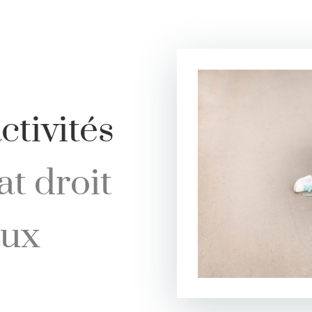
tivités
t droit
aux