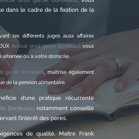
e dans le cadre de la fixation de la
ant les différents juges ausx affaires
EDOUX
Avocat droit garde Bordeaux
vous
de alternée ou à votre domicile.
it garde Bordeaux
, maîtrise également
e de la pension alimentaire.
éficie d’une pratique récurrente
rde Bordeaux
, notamment conseillé
rvant l’intérêt des pères.
gences de qualité, Maître Frank