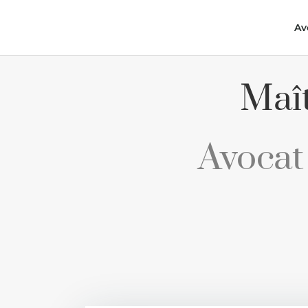
Av
Maî
Avocat