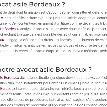
ocat asile Bordeaux ?
l du droit dont la mission est d’accompagner, conseiller et défendre 
ux
, c’est bénéficier d’une expertise juridique solide, adaptée au conte
conseil qu’en contentieux, en amont d’un litige comme devant les tr
ile Bordeaux
analyse chaque situation avec rigueur afin de proposer
herchant lorsque cela est possible des solutions amiables pour prése
aux
s’engage à défendre les droits, les libertés et les intérêts de c
laider : il informe, anticipe les risques juridiques et sécurise les dém
e, capable d’intervenir à chaque étape d’un dossier avec méthode, pé
notre avocat asile Bordeaux ?
ile Bordeaux
dès qu’une situation juridique devient complexe, conflic
ition d’un litige, notamment pour obtenir un conseil juridique, sécu
e Bordeaux
intervient pour défendre vos intérêts face à une autre parti
ent essentiel lorsque des enjeux importants sont en jeu, qu’ils soie
s clients lors de procédures judiciaires, qu’il s’agisse d’une audienc
iter des erreurs de procédure qui pourraient avoir des conséquenc