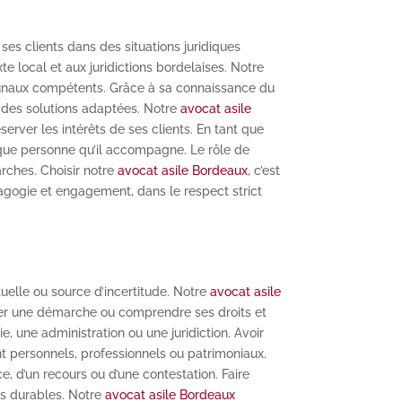
ses clients dans des situations juridiques
xte local et aux juridictions bordelaises. Notre
ibunaux compétents. Grâce à sa connaissance du
 des solutions adaptées. Notre
avocat asile
rver les intérêts de ses clients. En tant que
haque personne qu’il accompagne. Le rôle de
arches. Choisir notre
avocat asile Bordeaux
, c’est
dagogie et engagement, dans le respect strict
tuelle ou source d’incertitude. Notre
avocat asile
riser une démarche ou comprendre ses droits et
e, une administration ou une juridiction. Avoir
nt personnels, professionnels ou patrimoniaux.
e, d’un recours ou d’une contestation. Faire
es durables. Notre
avocat asile Bordeaux