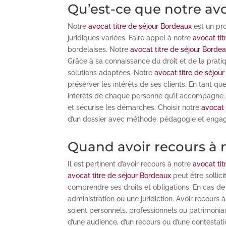
Qu’est-ce que notre avo
Notre
avocat titre de séjour Bordeaux
est un pro
juridiques variées. Faire appel à notre
avocat ti
bordelaises. Notre
avocat titre de séjour Borde
Grâce à sa connaissance du droit et de la pratiq
solutions adaptées. Notre
avocat titre de séjou
préserver les intérêts de ses clients. En tant qu
intérêts de chaque personne qu’il accompagne.
et sécurise les démarches. Choisir notre
avocat 
d’un dossier avec méthode, pédagogie et engage
Quand avoir recours à n
Il est pertinent d’avoir recours à notre
avocat ti
avocat titre de séjour Bordeaux
peut être sollic
comprendre ses droits et obligations. En cas de 
administration ou une juridiction. Avoir recours 
soient personnels, professionnels ou patrimoni
d’une audience, d’un recours ou d’une contestati