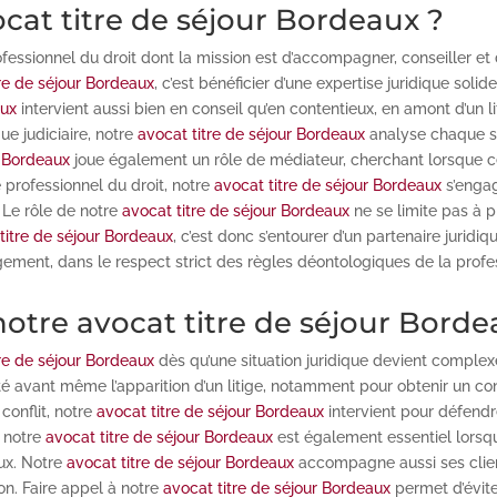
cat titre de séjour Bordeaux ?
fessionnel du droit dont la mission est d’accompagner, conseiller et
tre de séjour Bordeaux
, c’est bénéficier d’une expertise juridique soli
aux
intervient aussi bien en conseil qu’en contentieux, en amont d’un
ue judiciaire, notre
avocat titre de séjour Bordeaux
analyse chaque si
r Bordeaux
joue également un rôle de médiateur, cherchant lorsque c
e professionnel du droit, notre
avocat titre de séjour Bordeaux
s’engag
 Le rôle de notre
avocat titre de séjour Bordeaux
ne se limite pas à pl
titre de séjour Bordeaux
, c’est donc s’entourer d’un partenaire juridi
ment, dans le respect strict des règles déontologiques de la profe
otre avocat titre de séjour Borde
tre de séjour Bordeaux
dès qu’une situation juridique devient complexe
ité avant même l’apparition d’un litige, notamment pour obtenir un co
conflit, notre
avocat titre de séjour Bordeaux
intervient pour défendre
à notre
avocat titre de séjour Bordeaux
est également essentiel lorsqu
aux. Notre
avocat titre de séjour Bordeaux
accompagne aussi ses clients
on. Faire appel à notre
avocat titre de séjour Bordeaux
permet d’évite