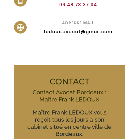

06 48 73 37 04
ADRESSE MAIL

ledoux.avocat@gmail.com
CONTACT
Contact Avocat Bordeaux :
Maître Frank LEDOUX
Maître Frank LEDOUX vous
reçoit tous les jours à son
cabinet situé en centre ville de
Bordeaux.