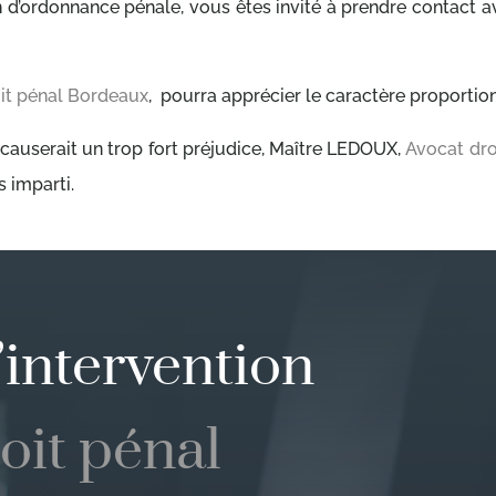
ation d’ordonnance pénale, vous êtes invité à prendre conta
it pénal Bordeaux
, pourra apprécier le caractère proportion
causerait un trop fort préjudice, Maître LEDOUX,
Avocat dro
s imparti.
intervention
oit pénal