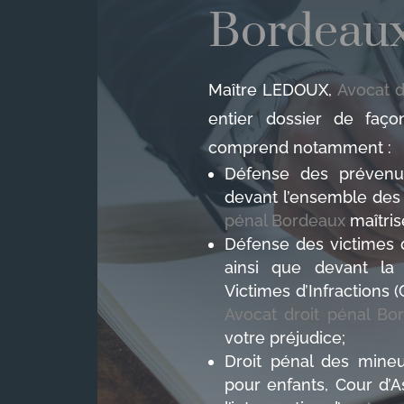
Bordeau
Maître LEDOUX,
Avocat d
entier dossier de faço
comprend notamment :
Défense des prévenu
devant l’ensemble des 
pénal Bordeaux
maîtris
Défense des victimes d
ainsi que devant la
Victimes d’Infractions 
Avocat droit pénal Bo
votre préjudice;
Droit pénal des mineu
pour enfants, Cour d’A