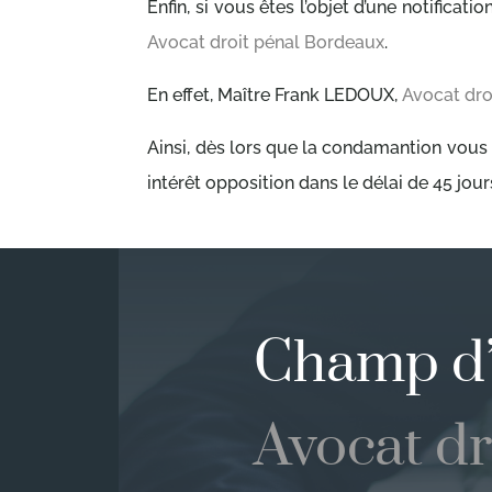
Enfin, si vous êtes l’objet d’une notific
Avocat droit pénal Bordeaux
.
En effet, Maître Frank LEDOUX,
Avocat dro
Ainsi, dès lors que la condamantion vous 
intérêt opposition dans le délai de 45 jour
Champ d’
Avocat dr