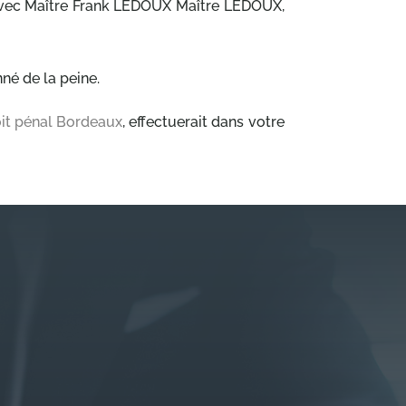
ct avec Maître Frank LEDOUX Maître LEDOUX,
né de la peine.
it pénal Bordeaux
, effectuerait dans votre