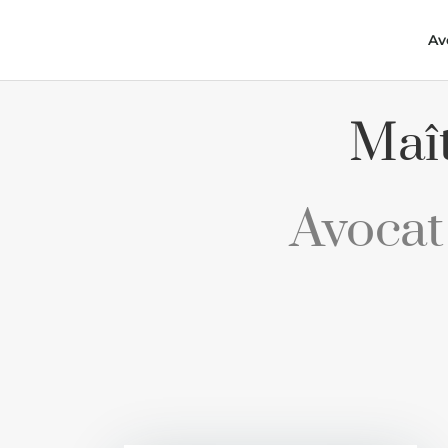
Av
Maî
Avocat