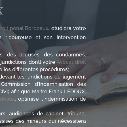
x
roit pénal Bordeaux
, étudiera votre
n rigoureuse et son intervention
s, des accusés, des condamnés,
juridictions dontl votre
Avocat droit
e les différentes procédures;
evant les juridictions de jugement
 Commission d’Indemnisation des
(CIVI) afin que Maître Frank LEDOUX,
rdeaux
, optimise l’indemnisation de
rs: audiences de cabinet, tribunal
ssises des mineurs qui nécessitera