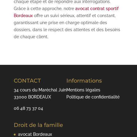
chaque étape et de répondre aux interrogations.
Grâce à cette approche, notre
avocat contrat sportif
Bordeaux
offre un suivi sérieux, attentif et constant,
garantissant une prise en charge optimale des
dossiers, dans le respect des attentes et des besoins
de chaque client.
CONTACT
Informations
34 cours du Maréchal Juin
Mentions légales
33000 BORDEAUX
Politique de confidentialité
06 48 73 37 04
Droit de la famille
avocat Bordeaux