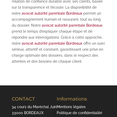
relation de confiance durable avec ses clients, basée
sur la transparence et l’écoute. La disponibilité de
notre
avocat autorité parentale Bordeaux
permet un
accompagnement humain et rassurant, tout au long
du dossier. Notre
avocat autorité parentale Bordeaux
prend le temps d’expliquer chaque étape et de
répondre aux interrogations. Grâce à cette approche,
notre
avocat autorité parentale Bordeaux
offre un suivi
sérieux, attentif et constant, garantissant une prise en
charge optimale des dossiers, dans le respect des
attentes et des besoins de chaque client.
CONTACT
Informations
34 cours du Maréchal Juin
Mentions légales
33000 BORDEAUX
Politique de confidentialité